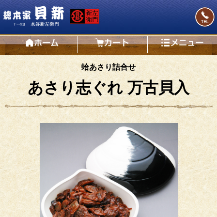
蛤あさり詰合せ
あさり志ぐれ 万古貝入