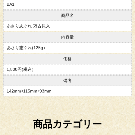
BA1
商品名
あさり志ぐれ 万古貝入
内容量
あさり志ぐれ(125g）
価格
1,800円(税込）
備考
142mm☓115mm☓93mm
商品カテゴリー